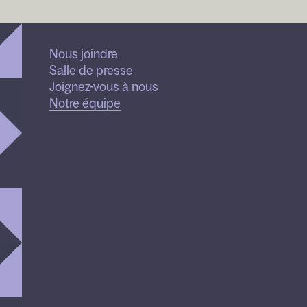
Nous joindre
ale d’Entreprise – ESG, Cirque du Soleil
Salle de presse
Joignez-vous à nous
Notre équipe
Bob
F
u
d