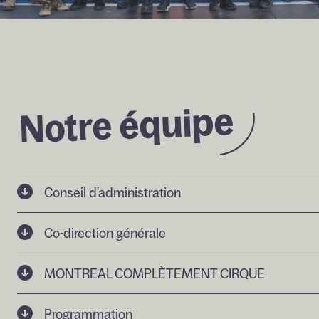
équipe 
Notre 
Conseil d'administration
Co-direction générale
Officiers
Benoit Mathieu
MONTREAL COMPLÈTEMENT CIRQUE
Co-Directeur général - administration
DIANE LEMIEUX - Présidente
Guillaume Labelle
Programmation
Pascale Bélanger