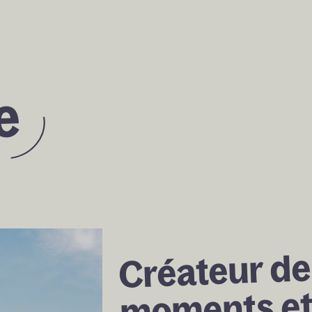
e 
de
Créateur 
et
moments 