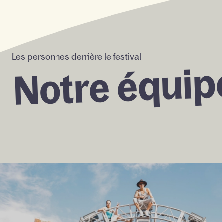
Avantages des membres
Forfaits et rabais
Les personnes derrière le festival
équip
Notre 
Infos pratiques
Grille horaire
Rendez-vous annuel du
MICC